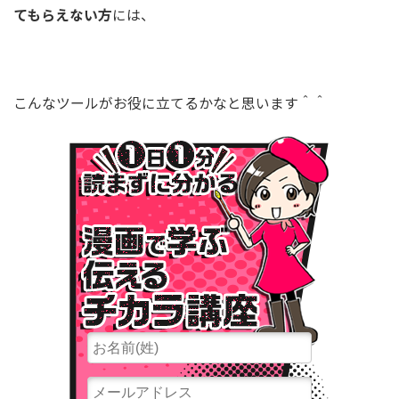
てもらえない方
には、
こんなツールがお役に立てるかなと思います＾＾
１⽇１