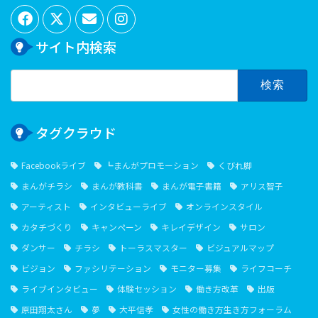
サイト内検索
検
索:
タグクラウド
Facebookライブ
┗まんがプロモーション
くびれ脚
まんがチラシ
まんが教科書
まんが電子書籍
アリス智子
アーティスト
インタビューライブ
オンラインスタイル
カタチづくり
キャンペーン
キレイデザイン
サロン
ダンサー
チラシ
トーラスマスター
ビジュアルマップ
ビジョン
ファシリテーション
モニター募集
ライフコーチ
ライブインタビュー
体験セッション
働き方改革
出版
原田翔太さん
夢
大平信孝
女性の働き方生き方フォーラム