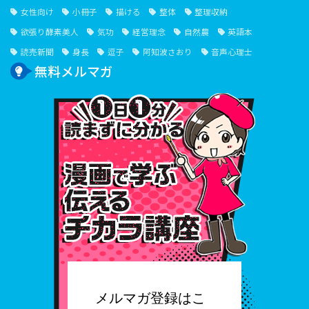
女性向け
小冊子
描ける
整体
整理収納
欲張り酵素美人
気功
経営理念
自然農
英語本
読売新聞
身長
逗子
阿知波さおり
音声心理士
無料メルマガ
１⽇１
メルマガ登録はこ