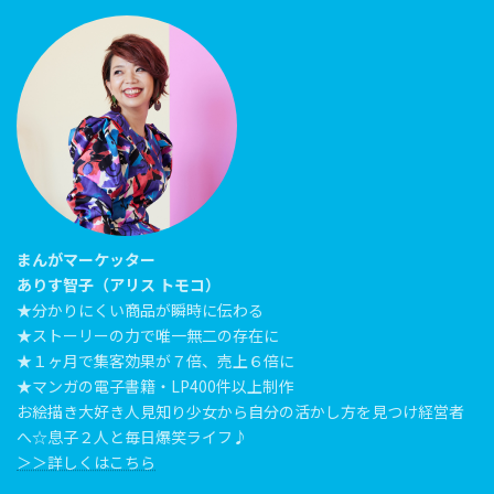
まんがマーケッター
ありす智子（アリス トモコ）
★分かりにくい商品が瞬時に伝わる
★ストーリーの力で唯一無二の存在に
★１ヶ月で集客効果が７倍、売上６倍に
★マンガの電子書籍・LP400件以上制作
お絵描き大好き人見知り少女から自分の活かし方を見つけ経営者
へ☆息子２人と毎日爆笑ライフ♪
＞＞詳しくはこちら