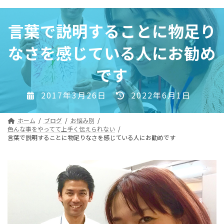
コ
ナ
ン
ビ
言葉で説明することに物足り
テ
ゲ
ン
ー
なさを感じている人にお勧め
ツ
シ
へ
ョ
です
ス
ン
キ
に
最
2017年3月26日
2022年6月1日
ッ
移
終
プ
動
更
ホーム
ブログ
お悩み別
新
色んな事をやってて上手く伝えられない
言葉で説明することに物足りなさを感じている人にお勧めです
日
時
: