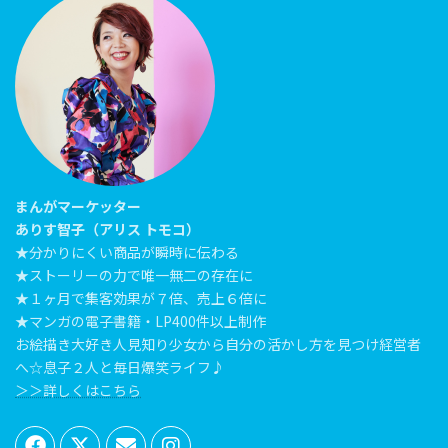
まんがマーケッター
ありす智子（アリス トモコ）
★分かりにくい商品が瞬時に伝わる
★ストーリーの力で唯一無二の存在に
★１ヶ月で集客効果が７倍、売上６倍に
★マンガの電子書籍・LP400件以上制作
お絵描き大好き人見知り少女から自分の活かし方を見つけ経営者
へ☆息子２人と毎日爆笑ライフ♪
＞＞詳しくはこちら