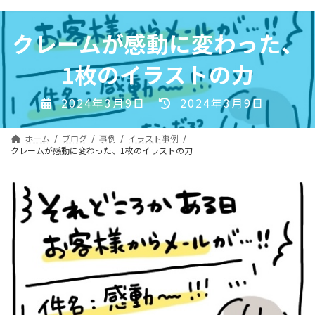
コ
ナ
ン
ビ
クレームが感動に変わった、
テ
ゲ
ン
ー
1枚のイラストの力
ツ
シ
へ
ョ
最
2024年3月9日
2024年3月9日
ス
ン
終
キ
に
更
ッ
移
ホーム
ブログ
事例
イラスト事例
新
クレームが感動に変わった、1枚のイラストの力
プ
動
日
時
: