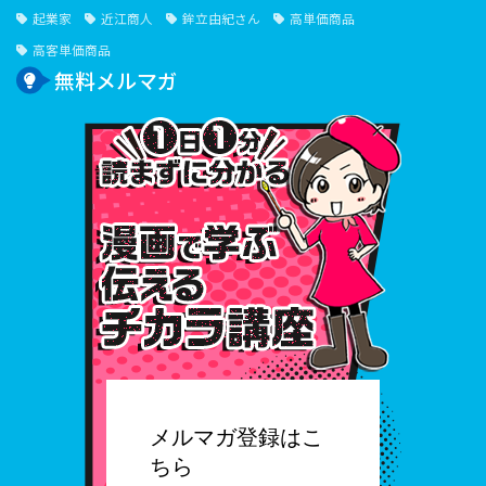
起業家
近江商人
鉾立由紀さん
高単価商品
高客単価商品
無料メルマガ
１⽇１
メルマガ登録はこ
ちら