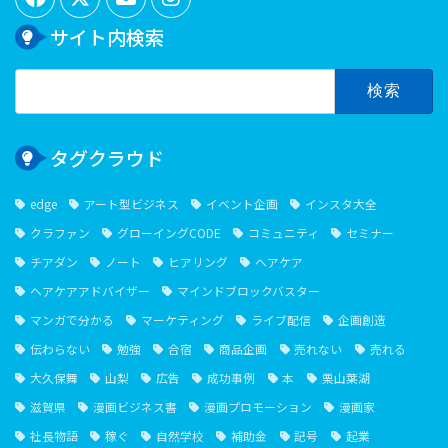
サイト内検索
検
索:
タグクラウド
edge
アート型ビジネス
イベント企画
インスタ大全
クラファン
グローイングCODE
コミュニティ
セミナー
チアダン
ノート
ヒアリング
ヘアケア
ヘアケアアドバイザー
マインドブロックバスター
マンガで分かる
マーケティング
ライブ配信
企画創造
伝わらない
勉強
合宿
商品企画
売れない
売れる
大久保舞
山梨
広告
成功事例
本
栗山葉湖
滋賀県
漫画ビジネス書
漫画プロモーション
漫画家
社長物語
稼ぐ
自然学校
補助金
記号
起業