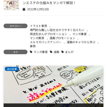
ンエステの仕組みをマンガで解説！
2022年12月22日
イラスト事例
、
カテゴリー
専門的な難しい話を分かりやすく伝えたい
、
用途別まんがプロモーション
、
マンガ集客
、
マンガ教育
、
漫画プロモーション
、
メルマガバックナンバー
、
漫画のキャラから学ぶ
、
事例
マンガ集客
漫画
まんが
タグ
前の記事