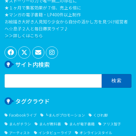
★ストーリーの力で唯一無二の存在に
★１ヶ月で集客効果が７倍、売上６倍に
★マンガの電子書籍・LP400件以上制作
お絵描き大好き人見知り少女から自分の活かし方を見つけ経営者
へ☆息子２人と毎日爆笑ライフ♪
＞＞詳しくはこちら
サイト内検索
検
索:
タグクラウド
Facebookライブ
┗まんがプロモーション
くびれ脚
まんがチラシ
まんが教科書
まんが電子書籍
アリス智子
アーティスト
インタビューライブ
オンラインスタイル