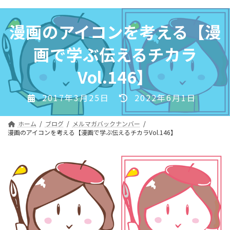
コ
ナ
ン
ビ
漫画のアイコンを考える【漫
テ
ゲ
ン
ー
画で学ぶ伝えるチカラ
ツ
シ
へ
ョ
Vol.146】
ス
ン
キ
に
最
2017年3月25日
2022年6月1日
ッ
移
終
プ
動
更
ホーム
ブログ
メルマガバックナンバー
新
漫画のアイコンを考える【漫画で学ぶ伝えるチカラVol.146】
日
時
: