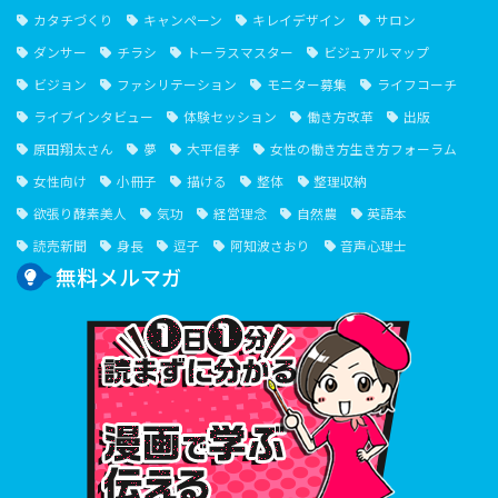
カタチづくり
キャンペーン
キレイデザイン
サロン
ダンサー
チラシ
トーラスマスター
ビジュアルマップ
ビジョン
ファシリテーション
モニター募集
ライフコーチ
ライブインタビュー
体験セッション
働き方改革
出版
原田翔太さん
夢
大平信孝
女性の働き方生き方フォーラム
女性向け
小冊子
描ける
整体
整理収納
欲張り酵素美人
気功
経営理念
自然農
英語本
読売新聞
身長
逗子
阿知波さおり
音声心理士
無料メルマガ
１⽇１