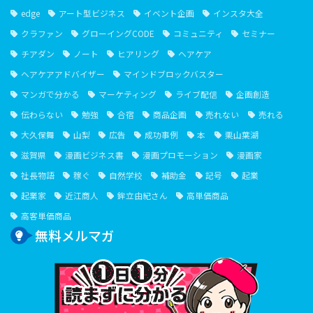
edge
アート型ビジネス
イベント企画
インスタ大全
クラファン
グローイングCODE
コミュニティ
セミナー
チアダン
ノート
ヒアリング
ヘアケア
ヘアケアアドバイザー
マインドブロックバスター
マンガで分かる
マーケティング
ライブ配信
企画創造
伝わらない
勉強
合宿
商品企画
売れない
売れる
大久保舞
山梨
広告
成功事例
本
栗山葉湖
滋賀県
漫画ビジネス書
漫画プロモーション
漫画家
社長物語
稼ぐ
自然学校
補助金
記号
起業
起業家
近江商人
鉾立由紀さん
高単価商品
高客単価商品
無料メルマガ
１⽇１