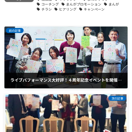
コーチング
まんがプロモーション
まんが
チラシ
ヒアリング
キャンペーン
前の記事
ライブパフォーマンス大好評！４周年記念イベントを開催しました。
2017年11月1日
次の記事