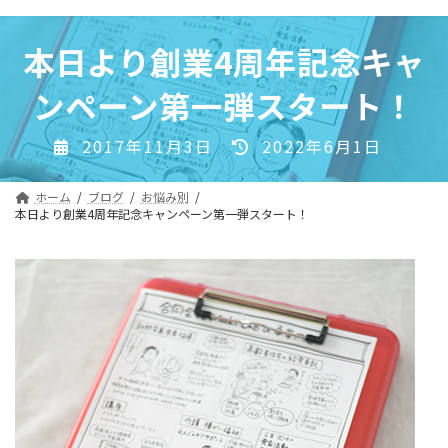
コ
ナ
ン
ビ
本日より創業4周年記念キャ
テ
ゲ
ン
ー
ンペーン第一弾スタート！
ツ
シ
へ
ョ
最
2017年11月3日
2022年6月1日
ス
ン
終
キ
に
更
ッ
移
ホーム
ブログ
お悩み別
新
本日より創業4周年記念キャンペーン第一弾スタート！
プ
動
日
時
: