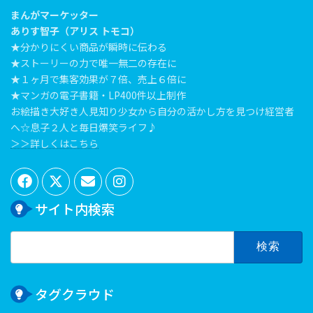
まんがマーケッター
ありす智子（アリス トモコ）
★分かりにくい商品が瞬時に伝わる
★ストーリーの力で唯一無二の存在に
★１ヶ月で集客効果が７倍、売上６倍に
★マンガの電子書籍・LP400件以上制作
お絵描き大好き人見知り少女から自分の活かし方を見つけ経営者
へ☆息子２人と毎日爆笑ライフ♪
＞＞詳しくはこちら
サイト内検索
検
索:
タグクラウド