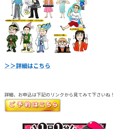
＞＞詳細はこちら
詳細、お申込は下記のリンクから見てみて下さいね！
１⽇１