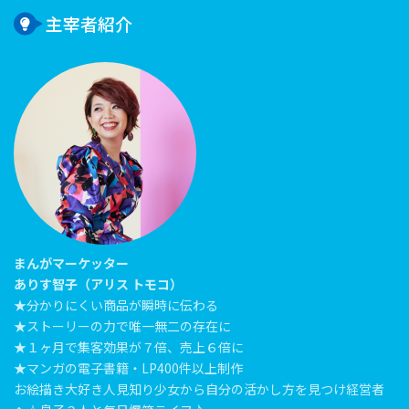
主宰者紹介
まんがマーケッター
ありす智子（アリス トモコ）
★分かりにくい商品が瞬時に伝わる
★ストーリーの力で唯一無二の存在に
★１ヶ月で集客効果が７倍、売上６倍に
★マンガの電子書籍・LP400件以上制作
お絵描き大好き人見知り少女から自分の活かし方を見つけ経営者