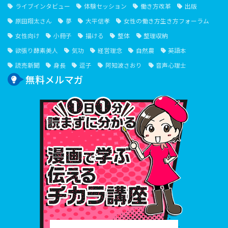
ライブインタビュー
体験セッション
働き方改革
出版
原田翔太さん
夢
大平信孝
女性の働き方生き方フォーラム
女性向け
小冊子
描ける
整体
整理収納
欲張り酵素美人
気功
経営理念
自然農
英語本
読売新聞
身長
逗子
阿知波さおり
音声心理士
無料メルマガ
１⽇１