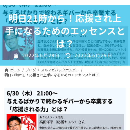
コ
ナ
ン
ビ
明日21時から！応援され上
テ
ゲ
ン
ー
手になるためのエッセンスと
ツ
シ
へ
ョ
は？
ス
ン
キ
に
最
2022年6月29日
2022年6月29日
ッ
移
終
プ
動
更
ホーム
ブログ
メルマガバックナンバー
新
明日21時から！応援され上手になるためのエッセンスとは？
日
時
: