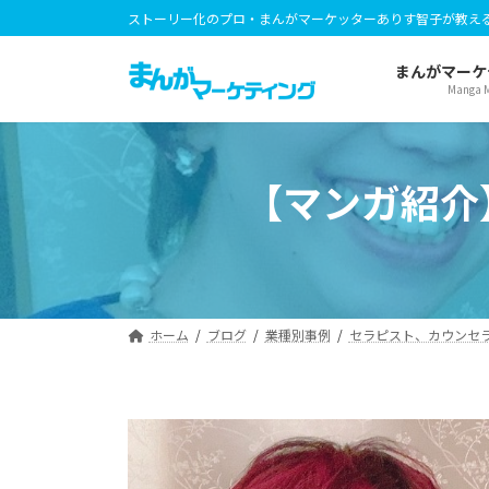
コ
ナ
ストーリー化のプロ・まんがマーケッターありす智子が教え
ン
ビ
テ
ゲ
まんがマーケ
Manga M
ン
ー
ツ
シ
へ
ョ
ス
ン
【マンガ紹介
キ
に
ッ
移
プ
動
ホーム
ブログ
業種別事例
セラピスト、カウンセ