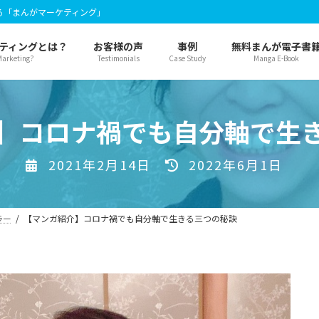
る「まんがマーケティング」
ティングとは？
お客様の声
事例
無料まんが電子書
arketing?
Testimonials
Case Study
Manga E-Book
】コロナ禍でも自分軸で生
最
2021年2月14日
2022年6月1日
終
更
ラー
【マンガ紹介】コロナ禍でも自分軸で生きる三つの秘訣
新
日
時
: