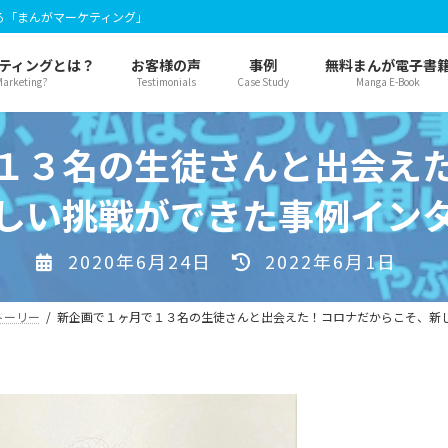
る「まんがマーケティング」
ティングとは？
お客様の声
事例
無料まんが電子書
arketing?
Testimonials
Case Study
Manga E-Book
１３名の生徒さんと出会え
しい挑戦ができた事例イン
最
2020年6月24日
2022年6月1日
終
更
トーリー
新企画で１ヶ月で１３名の生徒さんと出会えた！コロナだからこそ、新
新
日
時
: