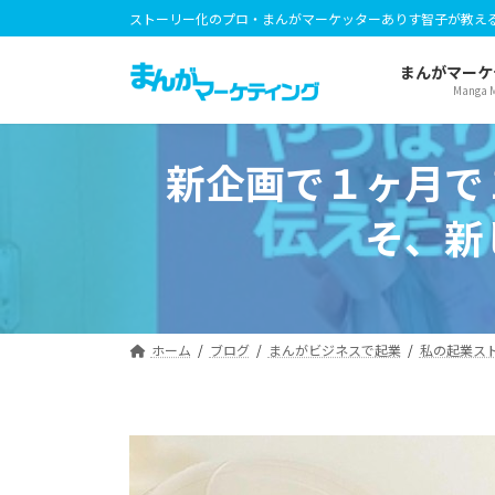
コ
ナ
ストーリー化のプロ・まんがマーケッターありす智子が教え
ン
ビ
テ
ゲ
まんがマーケ
Manga M
ン
ー
ツ
シ
へ
ョ
新企画で１ヶ月で
ス
ン
キ
に
そ、新
ッ
移
プ
動
ホーム
ブログ
まんがビジネスで起業
私の起業ス