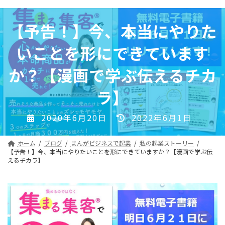
コ
ナ
ン
ビ
【予告！】今、本当にやりた
テ
ゲ
ン
ー
いことを形にできています
ツ
シ
へ
ョ
か？【漫画で学ぶ伝えるチカ
ス
ン
キ
に
ラ】
ッ
移
プ
動
最
2020年6月20日
2022年6月1日
終
更
ホーム
ブログ
まんがビジネスで起業
私の起業ストーリー
新
【予告！】今、本当にやりたいことを形にできていますか？【漫画で学ぶ伝
えるチカラ】
日
時
: