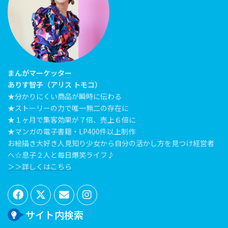
まんがマーケッター
ありす智子（アリス トモコ）
★分かりにくい商品が瞬時に伝わる
★ストーリーの力で唯一無二の存在に
★１ヶ月で集客効果が７倍、売上６倍に
★マンガの電子書籍・LP400件以上制作
お絵描き大好き人見知り少女から自分の活かし方を見つけ経営者
へ☆息子２人と毎日爆笑ライフ♪
＞＞詳しくはこちら
サイト内検索