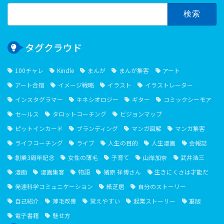
検
索:
タグクラウド
100チャレ
Kindle
まんが
まんが集客
アート
アート合宿
イメージ戦略
イラスト
イラストレーター
インスタグラマー
キネシオロジー
ギター
コミックシーモア
セールス
タロットコーチング
ビジョンマップ
ピットインカード
ブランディング
マンガ図解
マンガ集客
ライフコーチング
ライブ
人生の目的
人生漫画
会報誌
創業3周年記念
女性の薄毛
子育て
山岸加奈
武井浩三
漫画
漫画集客
物語
猪原 祥博さん
生きにくさは才能だ
発達科学コミュニケーション
紙芝居
自分のストーリー
自己紹介
薄毛改善
覚えやすい
起業ストーリー
重版
電子書籍
魅せ方