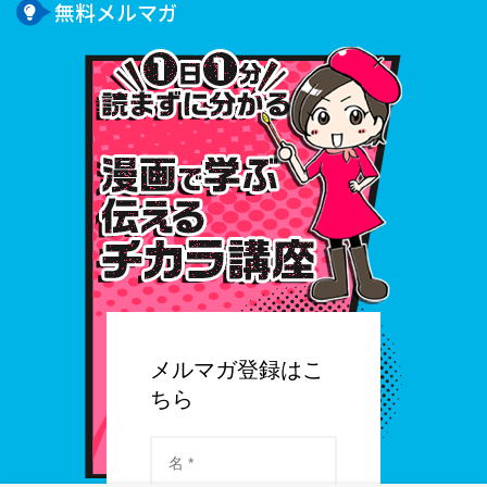
無料メルマガ
１⽇１
メルマガ登録はこ
ちら