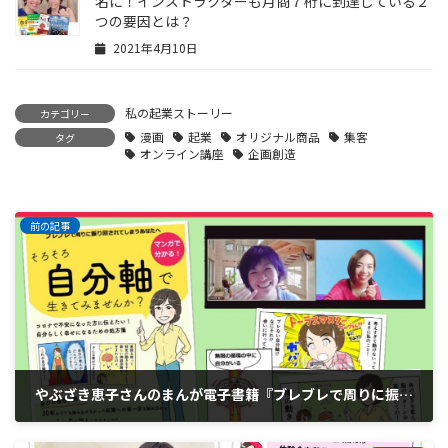
名に！インストラクターも月商７桁に到達している２
つの要因とは？
2021年4月10日
私の起業ストーリー
カテゴリー
漫画
起業
オリジナル商品
集客
タグ
オンライン講座
企画創造
前の記事
やぶざき恵子さんのまんが電子書籍『ブレブレで周りに振り回されてしまうあなたへ そろそろ自分軸で生きてみませんか？マンガBOOK』
2020年6月19日