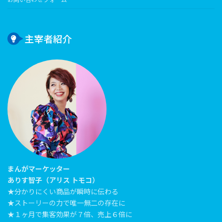
主宰者紹介
まんがマーケッター
ありす智子（アリス トモコ）
★分かりにくい商品が瞬時に伝わる
★ストーリーの力で唯一無二の存在に
★１ヶ月で集客効果が７倍、売上６倍に