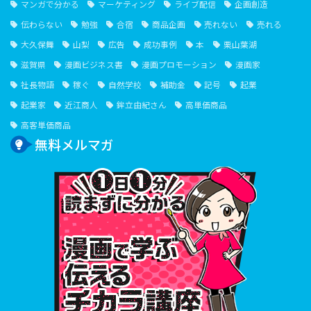
マンガで分かる
マーケティング
ライブ配信
企画創造
伝わらない
勉強
合宿
商品企画
売れない
売れる
大久保舞
山梨
広告
成功事例
本
栗山葉湖
滋賀県
漫画ビジネス書
漫画プロモーション
漫画家
社長物語
稼ぐ
自然学校
補助金
記号
起業
起業家
近江商人
鉾立由紀さん
高単価商品
高客単価商品
無料メルマガ
１⽇１