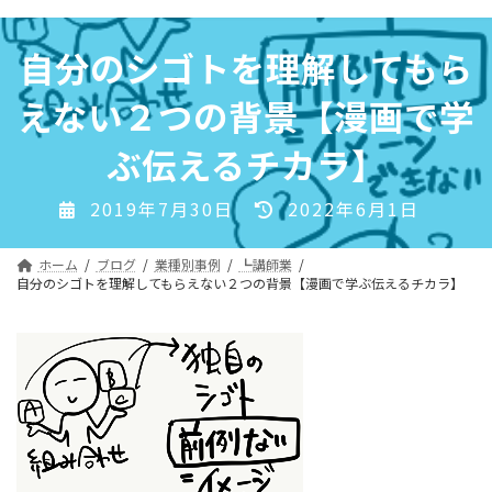
コ
ナ
ン
ビ
自分のシゴトを理解してもら
テ
ゲ
ン
ー
えない２つの背景【漫画で学
ツ
シ
へ
ョ
ぶ伝えるチカラ】
ス
ン
キ
に
最
2019年7月30日
2022年6月1日
ッ
移
終
プ
動
更
ホーム
ブログ
業種別事例
┗講師業
新
自分のシゴトを理解してもらえない２つの背景【漫画で学ぶ伝えるチカラ】
日
時
: