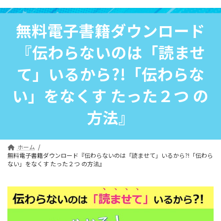
コ
ナ
ン
ビ
無料電子書籍ダウンロード
テ
ゲ
ン
ー
『伝わらないのは「読ませ
ツ
シ
へ
ョ
て」いるから?!「伝わらな
ス
ン
キ
に
い」をなくす たった２つ の
ッ
移
プ
動
方法』
ホーム
無料電子書籍ダウンロード『伝わらないのは「読ませて」いるから?!「伝わら
ない」をなくす たった２つ の方法』