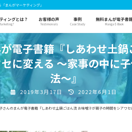
る「まんがマーケティング」
ティングとは？
お客様の声
事例
無料まんが電子書
arketing?
Testimonials
Case Study
Manga E-Book
が電子書籍『しあわせ土鍋
セに変える ～家事の中に
法～』
最
2019年3月17日
2022年6月1日
終
更
子さんのまんが電子書籍『しあわせ土鍋ごはん流 お味噌汁が親子の時間をシアワセ
新
日
時