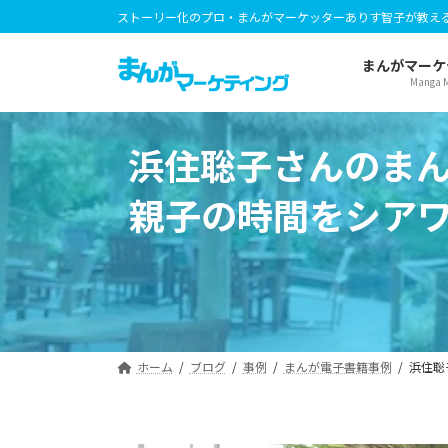
コ
ナ
ストーリー化のプロ・まんがマーケッターありす智子が教え
ン
ビ
テ
ゲ
まんがマーケ
Manga M
ン
ー
ツ
シ
へ
ョ
浜住聡子さんのまん
ス
ン
キ
に
親子の時間をシアワ
ッ
移
プ
動
ホーム
ブログ
事例
まんが電子書籍事例
浜住聡