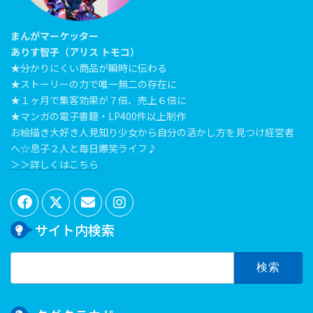
まんがマーケッター
ありす智子（アリス トモコ）
★分かりにくい商品が瞬時に伝わる
★ストーリーの力で唯一無二の存在に
★１ヶ月で集客効果が７倍、売上６倍に
★マンガの電子書籍・LP400件以上制作
お絵描き大好き人見知り少女から自分の活かし方を見つけ経営者
へ☆息子２人と毎日爆笑ライフ♪
＞＞詳しくはこちら
サイト内検索
検
索: