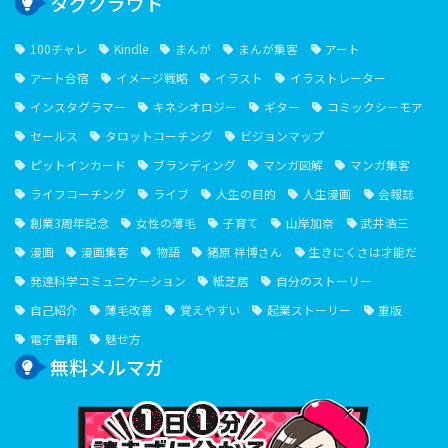
タグクラウド
100チャレ
Kindle
まんが
まんが集客
アート
アート合宿
イメージ戦略
イラスト
イラストレーター
インスタグラマー
キネシオロジー
ギター
コミックシーモア
セールス
タロットコーチング
ビジョンマップ
ピットインカード
ブランディング
マンガ図解
マンガ集客
ライフコーチング
ライブ
人生の目的
人生漫画
会報誌
創業3周年記念
女性の薄毛
子育て
山岸加奈
武井浩三
漫画
漫画集客
物語
猪原 祥博さん
生きにくさは才能だ
発達科学コミュニケーション
紙芝居
自分のストーリー
自己紹介
薄毛改善
覚えやすい
起業ストーリー
重版
電子書籍
魅せ方
無料メルマガ
１⽇１