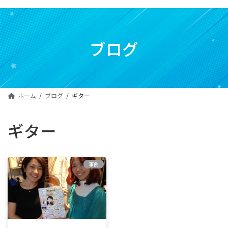
コ
ナ
ン
ビ
テ
ゲ
ン
ー
ブログ
ツ
シ
へ
ョ
ス
ン
キ
に
ホーム
ブログ
ギター
ッ
移
プ
動
ギター
事例