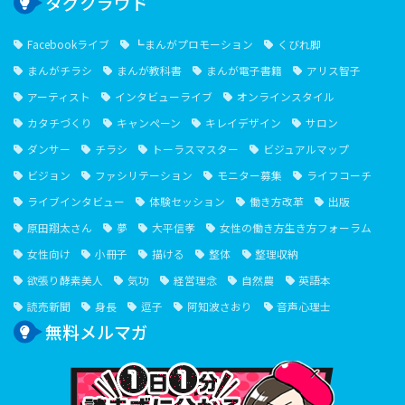
タグクラウド
Facebookライブ
┗まんがプロモーション
くびれ脚
まんがチラシ
まんが教科書
まんが電子書籍
アリス智子
アーティスト
インタビューライブ
オンラインスタイル
カタチづくり
キャンペーン
キレイデザイン
サロン
ダンサー
チラシ
トーラスマスター
ビジュアルマップ
ビジョン
ファシリテーション
モニター募集
ライフコーチ
ライブインタビュー
体験セッション
働き方改革
出版
原田翔太さん
夢
大平信孝
女性の働き方生き方フォーラム
女性向け
小冊子
描ける
整体
整理収納
欲張り酵素美人
気功
経営理念
自然農
英語本
読売新聞
身長
逗子
阿知波さおり
音声心理士
無料メルマガ
１⽇１