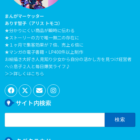
まんがマーケッター
ありす智子（アリス トモコ）
★分かりにくい商品が瞬時に伝わる
★ストーリーの力で唯一無二の存在に
★１ヶ月で集客効果が７倍、売上６倍に
★マンガの電子書籍・LP400件以上制作
お絵描き大好き人見知り少女から自分の活かし方を見つけ経営者
へ☆息子２人と毎日爆笑ライフ♪
＞＞詳しくはこちら
サイト内検索
検
索: