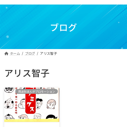
コ
ナ
ン
ビ
テ
ゲ
ン
ー
ブログ
ツ
シ
へ
ョ
ス
ン
キ
に
ホーム
ブログ
アリス智子
ッ
移
プ
動
アリス智子
用途別まんがプロモーション