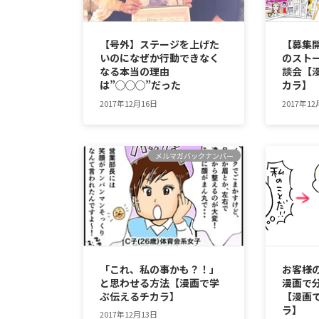
【号外】ステージを上げた
【募集
いのになぜか行動できなく
のスト
なる本当の理由
談会【
は”◯◯◯”だった
カラ】
2017年12月16日
2017年12
メルマガバックナンバー
「これ、私の事かも？！」
お客様
と思わせる方法【漫画で学
漫画で
ぶ伝えるチカラ】
【漫画
ラ】
2017年12月13日