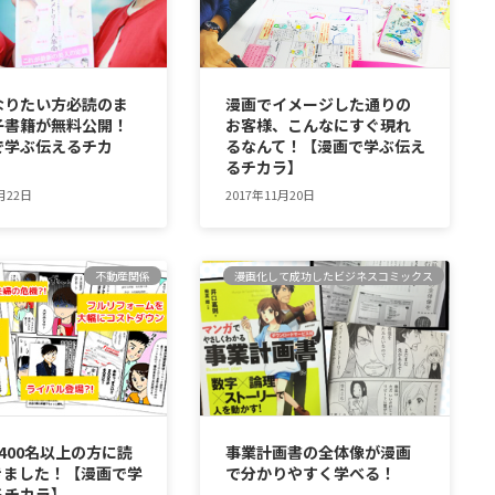
なりたい方必読のま
漫画でイメージした通りの
子書籍が無料公開！
お客様、こんなにすぐ現れ
で学ぶ伝えるチカ
るなんて！【漫画で学ぶ伝え
るチカラ】
月22日
2017年11月20日
不動産関係
漫画化して成功したビジネスコミックス
400名以上の方に読
事業計画書の全体像が漫画
きました！【漫画で学
で分かりやすく学べる！
るチカラ】