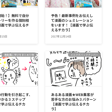
開始！】無料で自分
予告！最新事例をお伝えし
ーリーを作る個別相
て漫画のシュミレーション
漫画で学ぶ伝えるチ
をいます！【漫画で学ぶ伝
えるチカラ】
月15日
2017年12月14日
漫画風に学びをまとめた物
メルマガバックナンバー
の行動を引き起こす、
あるある漫画★WEB集客が
分かる３ステップ
苦手な方のお悩み３パターン
で学ぶ伝えるチカ
【漫画で学ぶ伝えるチカ
ラ】