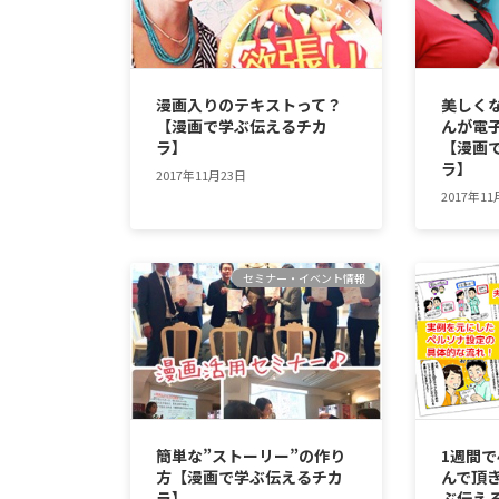
漫画入りのテキストって？
美しく
【漫画で学ぶ伝えるチカ
んが電
ラ】
【漫画
ラ】
2017年11月23日
2017年11
セミナー・イベント情報
簡単な”ストーリー”の作り
1週間で
方【漫画で学ぶ伝えるチカ
んで頂
ラ】
ぶ伝え