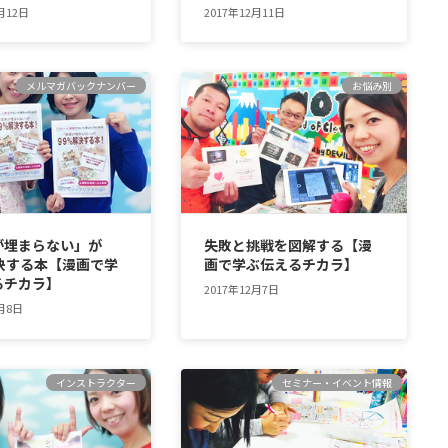
月12日
2017年12月11日
メルマガバックナンバー
お悩み別
が埋まらない」が
失敗と挑戦を図解する【漫
決する本【漫画で学
画で学ぶ伝えるチカラ】
るチカラ】
2017年12月7日
2月8日
インストラクター
セミナー・イベント情報