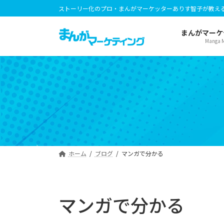
コ
ナ
ストーリー化のプロ・まんがマーケッターありす智子が教え
ン
ビ
テ
ゲ
まんがマーケ
Manga M
ン
ー
ツ
シ
へ
ョ
ス
ン
キ
に
ッ
移
プ
動
ホーム
ブログ
マンガで分かる
マンガで分かる