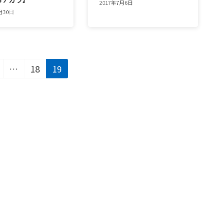
2017年7月6日
月30日
固
固
固
…
18
19
定
定
定
ペ
ペ
ペ
ー
ー
ー
ジ
ジ
ジ