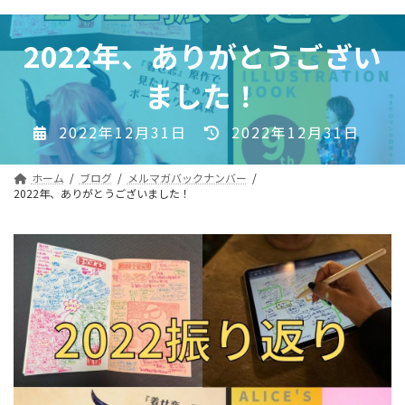
コ
ナ
ン
ビ
2022年、ありがとうござい
テ
ゲ
ン
ー
ました！
ツ
シ
へ
ョ
最
2022年12月31日
2022年12月31日
ス
ン
終
キ
に
更
ッ
移
ホーム
ブログ
メルマガバックナンバー
新
2022年、ありがとうございました！
プ
動
日
時
: