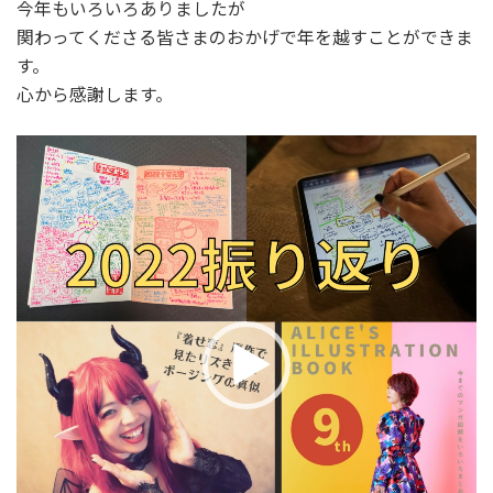
今年もいろいろありましたが
関わってくださる皆さまのおかげで年を越すことができま
す。
心から感謝します。
動
画
プ
レ
ー
ヤ
ー