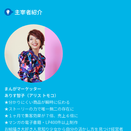
主宰者紹介
まんがマーケッター
ありす智子（アリス トモコ）
★分かりにくい商品が瞬時に伝わる
★ストーリーの力で唯一無二の存在に
★１ヶ月で集客効果が７倍、売上６倍に
★マンガの電子書籍・LP400件以上制作
お絵描き大好き人見知り少女から自分の活かし方を見つけ経営者