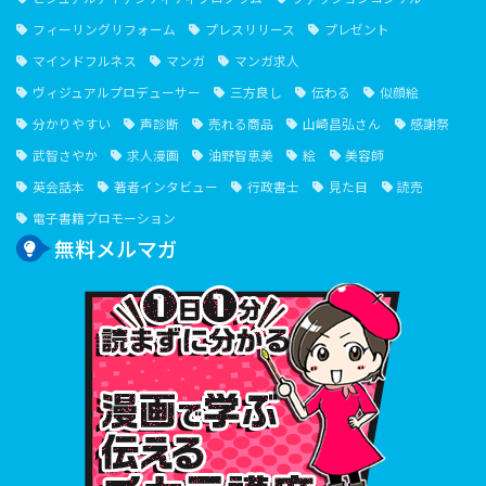
フィーリングリフォーム
プレスリリース
プレゼント
マインドフルネス
マンガ
マンガ求人
ヴィジュアルプロデューサー
三方良し
伝わる
似顔絵
分かりやすい
声診断
売れる商品
山崎昌弘さん
感謝祭
武智さやか
求人漫画
油野智恵美
絵
美容師
英会話本
著者インタビュー
行政書士
見た目
読売
電子書籍プロモーション
無料メルマガ
１⽇１